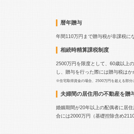
暦年贈与
年間110万円まで贈与税が非課税に
相続時精算課税制度
2500万円を限度として、60歳以
し、贈与を行った際には贈与税はか
※住宅取得資金の場合、2500万円を超える部
夫婦間の居住用の不動産を贈
婚姻期間が20年以上の配偶者に居
合には2000万円（基礎控除含め2