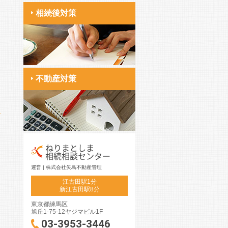
相続後対策
不動産対策
ねりまとしま
相続相談センター
運営 | 株式会社矢島不動産管理
江古田駅1分
新江古田駅8分
東京都練馬区
旭丘1-75-12ヤジマビル1F
03-3953-3446